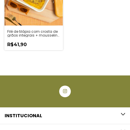
Filé de tilápia com crosta de
grãos integrais + mousseline
de mandioquinha +
legumes no azeite anti-
R$41,90
inflamatório
INSTITUCIONAL