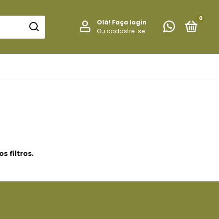
0
Olá!
Faça login
Ou cadastre-se
 filtros.