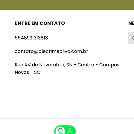
ENTRE EM CONTATO
N
5548991313813
contato@alecrimeoliva.com.br
Rua XV de Novembro, SN - Centro - Campos
Novos - SC