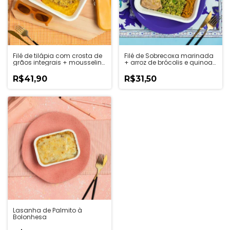
Filé de tilápia com crosta de
Filé de Sobrecoxa marinada
grãos integrais + mousseline
+ arroz de brócolis e quinoa
de mandioquinha +
+ Purê de abóbora
legumes no azeite anti-
R$41,90
R$31,50
inflamatório
Lasanha de Palmito à
Bolonhesa