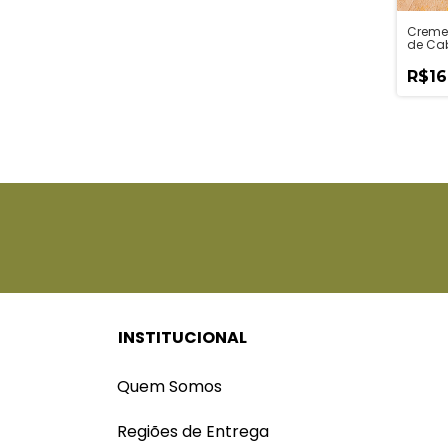
Creme
de Ca
Cebol
Caram
R$16
INSTITUCIONAL
Quem Somos
Regiões de Entrega