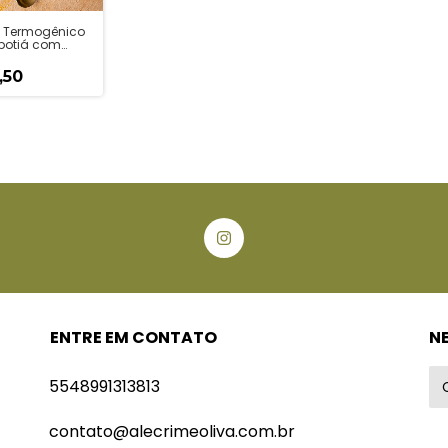
 Termogênico
botiá com
a
elizada
,50
ENTRE EM CONTATO
N
5548991313813
contato@alecrimeoliva.com.br