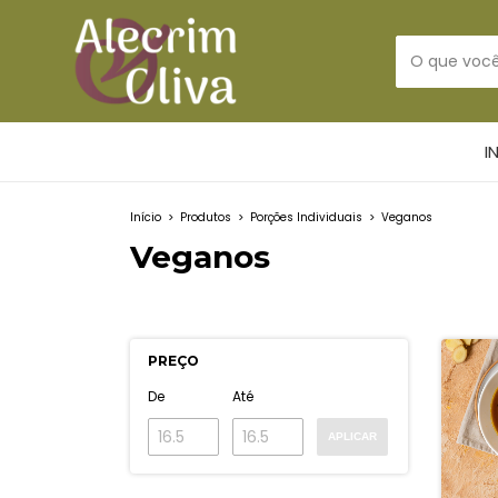
I
Início
>
Produtos
>
Porções Individuais
>
Veganos
Veganos
PREÇO
De
Até
APLICAR