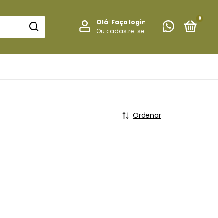
0
Olá!
Faça login
Ou cadastre-se
Ordenar