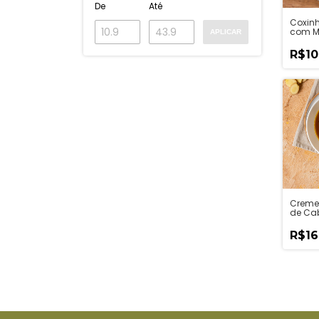
De
Até
Coxin
com M
APLICAR
Batata
R$10
Creme
de Ca
Cebol
Caram
R$16