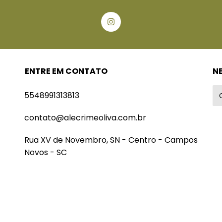
ENTRE EM CONTATO
N
5548991313813
contato@alecrimeoliva.com.br
Rua XV de Novembro, SN - Centro - Campos
Novos - SC