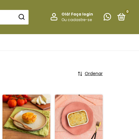
0
Olá!
Faça login
Ou cadastre-se
Ordenar