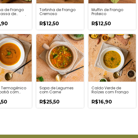
ha de Frango
Tortinha de Frango
Muffin de Frango
assa de
Cremoso
Proteico
 Doce (2 unid)
,90
R$12,50
R$12,50
 Termogênico
Sopa de Legumes
Caldo Verde de
botiá com
com Carne
Raízes com Frango
a
elizada
,50
R$25,50
R$16,90