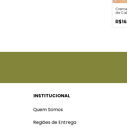
Creme
de Ca
Cebol
Caram
R$16
INSTITUCIONAL
Quem Somos
Regiões de Entrega