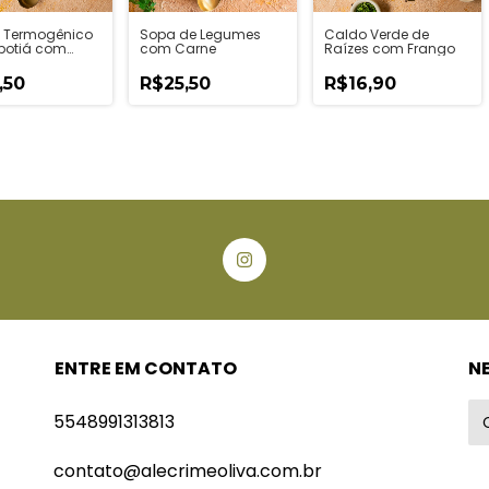
 Termogênico
Sopa de Legumes
Caldo Verde de
botiá com
com Carne
Raízes com Frango
a
elizada
,50
R$25,50
R$16,90
ENTRE EM CONTATO
N
5548991313813
contato@alecrimeoliva.com.br