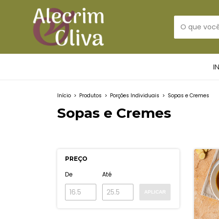
I
Início
>
Produtos
>
Porções Individuais
>
Sopas e Cremes
Sopas e Cremes
PREÇO
De
Até
APLICAR