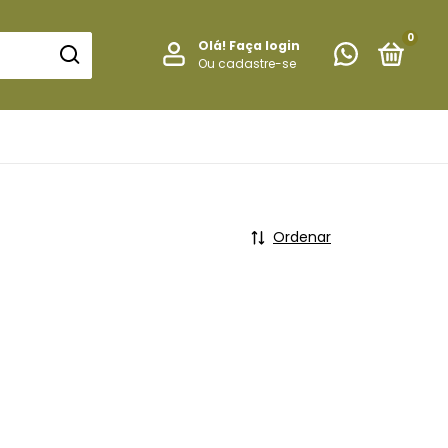
0
Olá!
Faça login
Ou cadastre-se
Ordenar