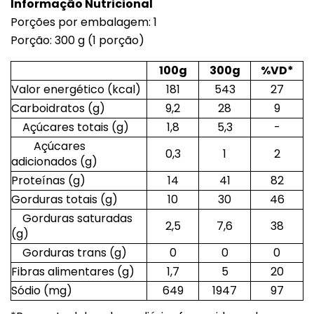
Informação Nutricional
Porções por embalagem: 1
Porção: 300 g (1 porção)
100g
300g
%VD*
Valor energético (kcal)
181
543
27
Carboidratos (g)
9,2
28
9
Açúcares totais (g)
1,8
5,3
-
Açúcares
0,3
1
2
adicionados (g)
Proteínas (g)
14
41
82
Gorduras totais (g)
10
30
46
Gorduras saturadas
2,5
7,6
38
(g)
Gorduras trans (g)
0
0
0
Fibras alimentares (g)
1,7
5
20
Sódio (mg)
649
1947
97