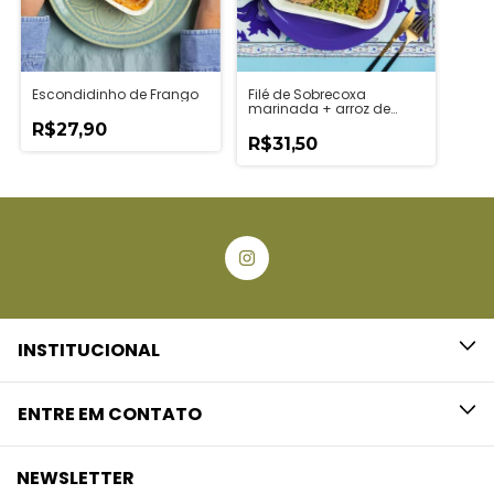
Escondidinho de Frango
Filé de Sobrecoxa
marinada + arroz de
brócolis e quinoa + Purê
R$27,90
de abóbora
R$31,50
INSTITUCIONAL
ENTRE EM CONTATO
NEWSLETTER