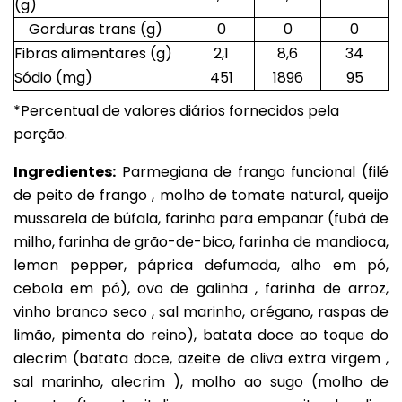
(g)
Gorduras trans (g)
0
0
0
Fibras alimentares (g)
2,1
8,6
34
Sódio (mg)
451
1896
95
*Percentual de valores diários fornecidos pela
porção.
Ingredientes:
Parmegiana de frango funcional (filé
de peito de frango , molho de tomate natural, queijo
mussarela de búfala, farinha para empanar (fubá de
milho, farinha de grão-de-bico, farinha de mandioca,
lemon pepper, páprica defumada, alho em pó,
cebola em pó), ovo de galinha , farinha de arroz,
vinho branco seco , sal marinho, orégano, raspas de
limão, pimenta do reino), batata doce ao toque do
alecrim (batata doce, azeite de oliva extra virgem ,
sal marinho, alecrim ), molho ao sugo (molho de