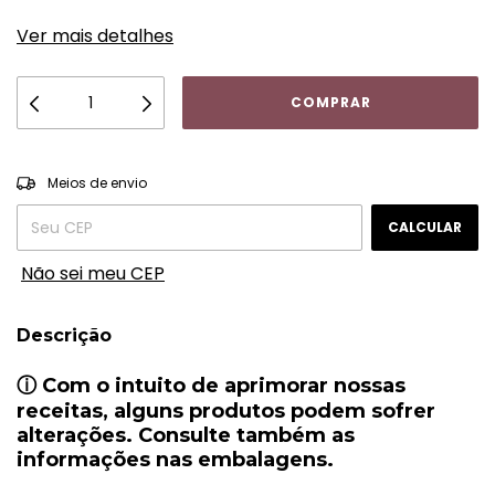
Ver mais detalhes
ALTERAR CEP
Entregas para o CEP:
Meios de envio
CALCULAR
Não sei meu CEP
Descrição
ⓘ
Com o intuito de aprimorar nossas
receitas, alguns produtos podem sofrer
alterações. Consulte também as
informações nas embalagens.