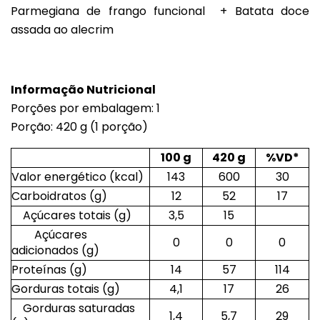
Parmegiana de frango funcional + Batata doce
assada ao alecrim
Informação Nutricional
Porções por embalagem: 1
Porção: 420 g (1 porção)
100 g
420 g
%VD*
Valor energético (kcal)
143
600
30
Carboidratos (g)
12
52
17
Açúcares totais (g)
3,5
15
Açúcares
0
0
0
adicionados (g)
Proteínas (g)
14
57
114
Gorduras totais (g)
4,1
17
26
Gorduras saturadas
1,4
5,7
29