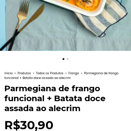
Início
>
Produtos
>
Todos os Produtos
>
Frango
>
Parmegiana de frango
funcional + Batata doce assada ao alecrim
Parmegiana de frango
funcional + Batata doce
assada ao alecrim
R$30,90