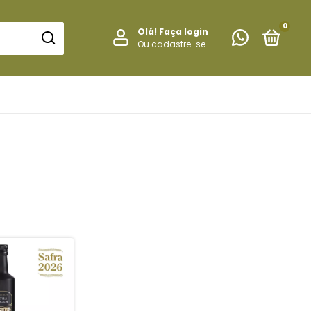
0
Olá!
Faça login
Ou cadastre-se