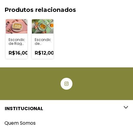
Produtos relacionados
Escondidinho
Escondidinho
de Ragu
de
de
Abóbora
Carne
e
R$16,00
R$12,00
Kids
Quinoa
(160g)
c/
Requeijão
de
Castanhas
Kids
(160g)
INSTITUCIONAL
Quem Somos