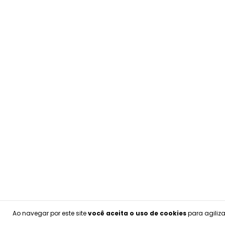
Ao navegar por este site
você aceita o uso de cookies
para agiliza