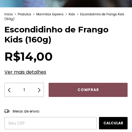
Início
>
Produtos
>
Marmitas Express
>
Kids
>
Escondidinho de Frango Kids
(160g)
Escondidinho de Frango
Kids (160g)
R$14,00
Ver mais detalhes
ALTERAR CEP
Entregas para o CEP:
Meios de envio
CALCULAR