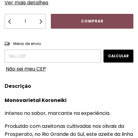
Ver mais detalhes
ALTERAR CEP
Entregas para o CEP:
Meios de envio
CALCULAR
Não sei meu CEP
Descrição
Monovarietal Koroneiki
Intenso no sabor, marcante na experiência.
Produzido com azeitonas cultivadas nos olivais da
Prosperato, no Rio Grande do Sul, este azeite da linha